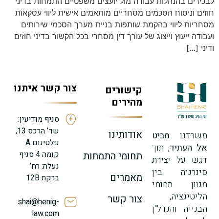
לבכירים בהנהלות עבודה מול יועצים משפטיים התמחות בדיני
חוזים וניסוח הסכמים מסחריים מותאמים אישית ליווי עסקאות
מסחריות ליווי בהקמת שותפות בניית מערך הסכמי שירותים
ועבודה ייעוץ וייצוג של עורך דין מסחרי בכל הקשור בדיני חוזים
ודיני […]
צור קשר איתנו
קישורים
מהירים
סניף מודיעין:
שד’ הרכס 13,
אודותינו
משרדנו
מביט
פלטינום A
אל העתיד
, תוך
קומה 4 סניף
תחומי התמחות
דגש על יצירת
נעלה: רח’
סינרגיה בין
מאמרים
ברקת 12B
מגוון תחומי
הליטיגציה,
צור קשר
shai@henig-
הבנייה והנדל"ן
law.com