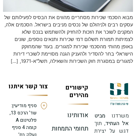
מבוא הסכמי שכירות מסחריים מהווים את הבסיס לפעילותם של
עסקים רבים ולניהולם של נכסים מניבים בישראל. הסכמים אלה,
המקנים לשוכר את הזכות להחזיק ולהשתמש בנכס שלא
לצמיתות תמורת תשלום דמי שכירות ותנאים נוספים, שונים
באופן מהותי מהסכמי שכירות למגורים. בעוד שהמחוקק
הישראלי בחר להסדיר ולהעניק הגנה מסויימת לשוכרי דירות
למגורים במסגרת חוק השכירות והשאילה, תשל"א-1971, […]
צור קשר איתנו
קישורים
מהירים
סניף מודיעין:
שד’ הרכס 13,
אודותינו
משרדנו
מביט
פלטינום A
אל העתיד
, תוך
קומה 4 סניף
תחומי התמחות
דגש על יצירת
נעלה: רח’