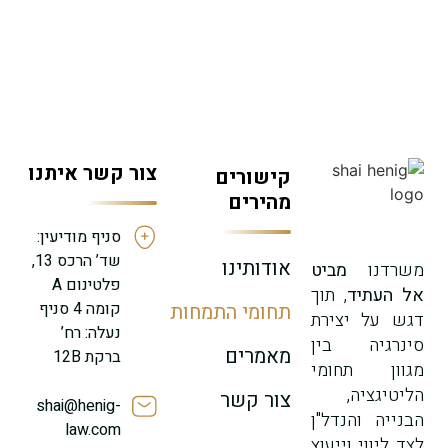
שד’ הרכס
shai@henig-
054-
13, מודיעין
law.com
5454234
צור קשר איתנו
קישורים
מהירים
סניף מודיעין:
שד’ הרכס 13,
אודותינו
משרדנו
מביט
פלטינום A
אל העתיד
, תוך
קומה 4 סניף
תחומי התמחות
דגש על יצירת
נעלה: רח’
סינרגיה בין
מאמרים
ברקת 12B
מגוון תחומי
הליטיגציה,
צור קשר
shai@henig-
הבנייה והנדל"ן
law.com
לצד ליווי וייעוץ