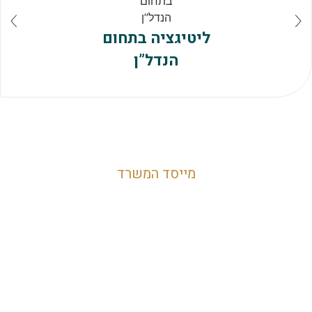
ליטיגציה בתחום
הנדל”ן
מייסד המשרד
עו”ד שי הניג
מייסד ובעלים של המשרד, בעל רישיון עריכת דין
משנת 2012, בעל שני תארים במשפטים, עם הבנה
רחבה בתחום האזרחי-מסחרי. מתמחה בייצוג והופעה