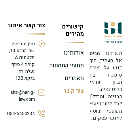
צור קשר איתנו
קישורים
מהירים
סניף מודיעין:
שד’ הרכס 13,
אודותינו
משרדנו
מביט
פלטינום A
אל העתיד
, תוך
קומה 4 סניף
תחומי התמחות
דגש על יצירת
נעלה: רח’
סינרגיה בין
מאמרים
ברקת 12B
מגוון תחומי
הליטיגציה,
צור קשר
shai@henig-
הבנייה והנדל"ן
law.com
לצד ליווי וייעוץ
משפטי שוטף
054-5454234
לאנשי עסקים…