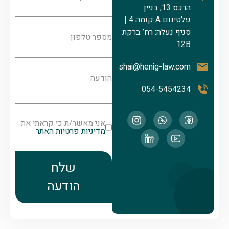
הרכס 13, בניין
פלטינום A קומה 4 |
סניף נעלה: רח’ ברקת
מספר טלפון
12B
shai@henig-law.com
הודעה
054-5454234
אני מאשר/ת כי קראתי את
מדיניות פרטיות האתר
שלח
הודעה
Alternative: