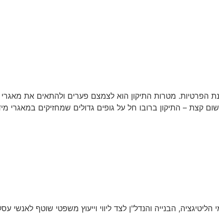
14. נכנס לתוקף תיקון מס' 13 לחוק הגנת הפרטיות. מטרות התיקון הוא לצמצם פערים ולהתא
ם קצת – התיקון ברובו חל על גופים גדולים שמחזיקים במאגרי מידע
י הליטיגציה, הבנייה והנדל"ן לצד ליווי וייעוץ משפטי שוטף לאנשי עס