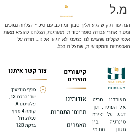
מ.ל
הנה עוד תיק שהגיע אליך סבוך ומורכב עם סיכויי הצלחה נמוכים
ומט,ה אחרי עבודה סופר יסודית ומאורגנת, הצלחנו להוציא מאות
אלפי שקלים שהגיעו לנו וכמעט ולא הגיעו אלינו… תודה על
האכפתיות והמקצועיות, שתצליח בכל.
צור קשר איתנו
קישורים
מהירים
סניף מודיעין:
שד’ הרכס 13,
אודותינו
משרדנו
מביט
פלטינום A
אל העתיד
, תוך
קומה 4 סניף
תחומי התמחות
דגש על יצירת
נעלה: רח’
סינרגיה בין
מאמרים
ברקת 12B
מגוון תחומי