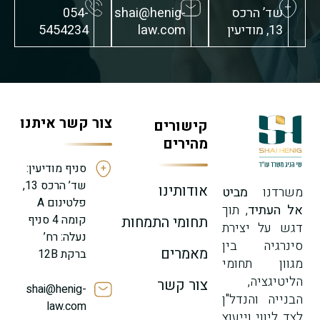
שד’ הרכס
shai@henig-
054-
13, מודיעין
law.com
5454234
צור קשר איתנו
קישורים
מהירים
סניף מודיעין:
שד’ הרכס 13,
אודותינו
משרדנו
מביט
פלטינום A
אל העתיד
, תוך
קומה 4 סניף
תחומי התמחות
דגש על יצירת
נעלה: רח’
סינרגיה בין
מאמרים
ברקת 12B
מגוון תחומי
הליטיגציה,
צור קשר
shai@henig-
הבנייה והנדל"ן
law.com
לצד ליווי וייעוץ