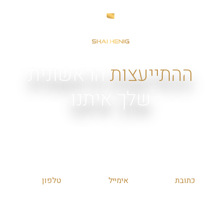
ההתייעצות
הראשונית
שלך איתנו
יכולה להיות בכל אחת מהדרכים הנוחות לך. אנחנו כאן כדי
לתת לך מענה מקיף, מקצועי ואדיב.
כתובת
אימייל
טלפון
שד’ הרכס
shai@henig-
054-
13, מודיעין
law.com
5454234