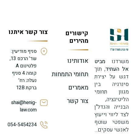
צור קשר איתנו
קישורים
מהירים
סניף מודיעין:
שד’ הרכס 13,
אודותינו
משרדנו
מביט
פלטינום A
אל העתיד
, תוך
קומה 4 סניף
תחומי התמחות
דגש על יצירת
נעלה: רח’
סינרגיה בין
מאמרים
ברקת 12B
מגוון תחומי
הליטיגציה,
צור קשר
shai@henig-
הבנייה והנדל"ן
law.com
לצד ליווי וייעוץ
משפטי שוטף
054-5454234
לאנשי עסקים…