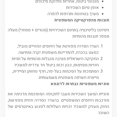
מנגנוני ביטוח, אחריות וחלוקת סיכונים
אופן סיום השכירות
מערך בטחונות ותרופות להפרה
תובנות מהפרקטיקה המשפטית
ניסיוננו בליטיגציה בתחום השכירויות (מגורים + מסחרי) מעלה
מספר תובנות מהותיות:
העדר הסדרה מפורטת של היחסים החוזיים מוביל,
כמעט בהכרח, להתדיינות משפטית יקרה ומתישה.
החקיקה הישראלית מציבה מגבלות מהותיות על תניות
חוזיות מסוימות, כגון זכות ביטול חד צדדית למשכיר.
הסתמכות על הסכמות בעל-פה, חרף נוחותן המיידית,
מייצרת חשיפה משפטית משמעותית.
סוגיות משפטיות נבחרות
לדוגמא
סוגיית המשך השכירות מעבר לתקופה המוסכמת מדגימה את
מורכבות היחסים המשפטיים. בהעדר הסדרה חוזית מפורשת,
החוק מעניק למשכיר זכויות העלולות לפגוע באינטרסים של
השוכר.