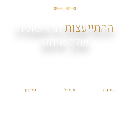
ההתייעצות
הראשונית
שלך איתנו
יכולה להיות בכל אחת מהדרכים הנוחות לך. אנחנו כאן כדי
לתת לך מענה מקיף, מקצועי ואדיב.
כתובת
אימייל
טלפון
שד’ הרכס
shai@henig-
054-
13, מודיעין
law.com
5454234