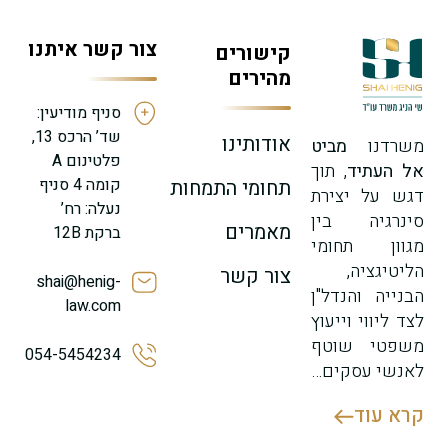
צור קשר איתנו
קישורים
מהירים
סניף מודיעין:
שד’ הרכס 13,
אודותינו
משרדנו
מביט
פלטינום A
אל העתיד
, תוך
קומה 4 סניף
תחומי התמחות
דגש על יצירת
נעלה: רח’
סינרגיה בין
מאמרים
ברקת 12B
מגוון תחומי
הליטיגציה,
צור קשר
shai@henig-
הבנייה והנדל"ן
law.com
לצד ליווי וייעוץ
משפטי שוטף
054-5454234
לאנשי עסקים…
קרא עוד