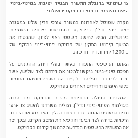
צו שיפוטי בהובלת המשרד הבטיח יציבות בפינוי-בינוי:
הישג משפטי דרמטי בפרויקט ירושלמי
מקרה שטופל לאחרונה במשרד עורכי הדין שלנו במסגרת
ייצוג יזמי נדל"ן בפרויקט התחדשות עירונית משמעותי
בירושלים, הביא להישג משפטי ראוי לציון, שהבטיח את
המשך קידומו התקין של פרויקט פינוי-בינוי בהיקף של
כ-1,200 יחידות דיור חדשות.
האתגר המשפטי התעורר כאשר בעלי דירה, החתומים על
הסכם פינוי-בינוי, ביקשו למכור את דירתם לצד שלישי, אשר
סירב להיכנס בנעליהם ולקיים את התחייבויותיהם החוזיות
כלפי היזמים והדיירים האחרים בפרויקט.
באמצעות פעולה משפטית מהירה ומדויקת עם הבנה
בעולמות הפינוי-בינוי ונדל"ן, הצליח משרדנו להשיג צו ארעי
מבית המשפט המחוזי כבר בפתח ההליך. הצו מנע את העברת
הזכויות בדירה לצד רביעי והקפיא את המצב הקיים, ובכך יצר
את התשתית המשפטית הנדרשת להמשך קידום הפרויקט.