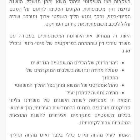
בעקבות הצו השיפוטי וניהול משא ומתן מושכל, הושגה
פריצת דרך משמעותית: הקונים הסכימו לחתום על הסכם
הפינוי-בינוי, ובכך נמנע הליך משפטי ארוך ומורכב שהיה
עלול לעכב משמעותית את קידום הפרויקט.
הישג זה ממחיש את היתרונות המשמעותיים בעבודה עם
משרד עורכי דין שמתמחה בפרויקטים של פינוי-בינוי ובכלל
זאת:
זיהוי מדויק של הכלים המשפטיים הנדרשים
פעולה מהירה ונחושה בשלבים המוקדמים של
הסכסוך
ניהול אסטרטגי של המשא ומתן בצל ההליך המשפטי
חתירה נחושה לפתרון יעיל
תוצאה זו מצטרפת לשורת הישגים של משרדנו בליווי
פרויקטים מורכבים בתחום ההתחדשות העירונית, תוך שימוש
בכלים משפטיים מתקדמים ויצירתיים להשגת התוצאות
המיטביות עבור לקוחותינו.
האמור לעיל מהווה מידע כללי בלבד ואינו מהווה תחליף